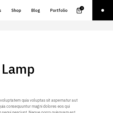
0
s
Shop
Blog
Portfolio
t Us
Right Sidebar
Standard
t Me
Left Sidebar
Gallery
ct Us
No Sidebar
Gallery Joined
n Touch
Even Posts
Slider
e Lamp
Page
Post Types
List Layouts
Single Types
oluptatem quia voluptas sit aspernatur aut
d quia consequuntur magni dolores eos qui
 sequi nesciunt. Neque porro quisquam est.