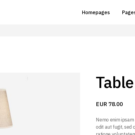
Homepages
Page
Main Home
Abou
Animated Slider
Abou
Grid Home
Conta
Lighting Studio
Get I
Tabl
Landing
FAQ 
EUR
78.00
Nemo enim ipsam v
odit aut fugit, se
ratione voluptatem