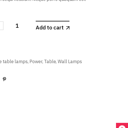
-
Add to cart
e table lamps
,
Power
,
Table
,
Wall Lamps