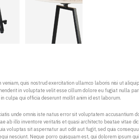
 veniam, quis nostrud exercitation ullamco laboris nisi ut aliq
henderit in voluptate velit esse cillum dolore eu fugiat nulla pa
 in culpa qui officia deserunt mollit anim id est laborum.
ciatis unde omnis iste natus error sit voluptatem accusantium
e ab illo inventore veritatis et quasi architecto beatae vitae 
ia voluptas sit aspernatur aut odit aut fugit, sed quia consequu
qui nesciunt. Neque porro quisquam est, qui dolorem ipsum quia d