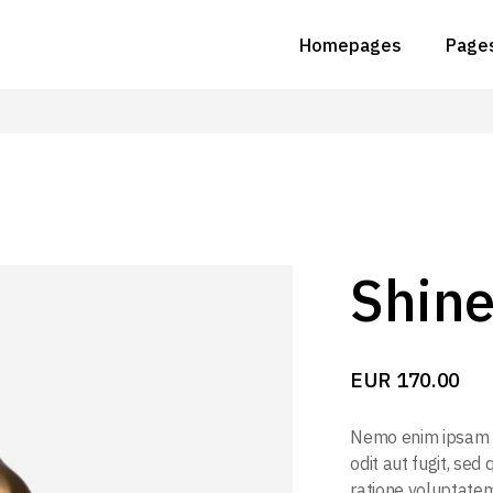
Homepages
Page
Main Home
Abou
Animated Slider
Abou
Grid Home
Conta
Lighting Studio
Get I
Shine
Landing
FAQ 
EUR
170.00
Nemo enim ipsam v
odit aut fugit, se
ratione voluptatem