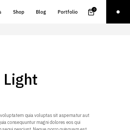
0
s
Shop
Blog
Portfolio
t Us
Right Sidebar
Standard
t Me
Left Sidebar
Gallery
ct Us
No Sidebar
Gallery Joined
n Touch
Even Posts
Slider
 Light
Page
Post Types
List Layouts
Single Types
oluptatem quia voluptas sit aspernatur aut
d quia consequuntur magni dolores eos qui
 sequi nesciunt. Neque porro quisquam est.