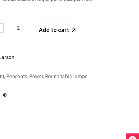
-
Add to cart
 Larson
nt
,
Pendants
,
Power
,
Round table lamps