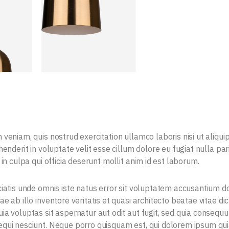
 veniam, quis nostrud exercitation ullamco laboris nisi ut aliq
henderit in voluptate velit esse cillum dolore eu fugiat nulla pa
 in culpa qui officia deserunt mollit anim id est laborum.
ciatis unde omnis iste natus error sit voluptatem accusantium
e ab illo inventore veritatis et quasi architecto beatae vitae 
ia voluptas sit aspernatur aut odit aut fugit, sed quia consequu
qui nesciunt. Neque porro quisquam est, qui dolorem ipsum quia d